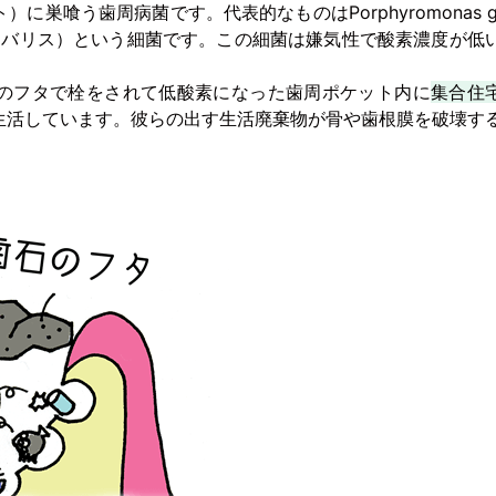
巣喰う歯周病菌です。代表的なものはPorphyromonas g
ジンジバリス）という細菌です。この細菌は嫌気性で酸素濃度が低
のフタで栓をされて低酸素になった歯周ポケット内に
集合住
生活しています。彼らの出す生活廃棄物が骨や歯根膜を破壊す