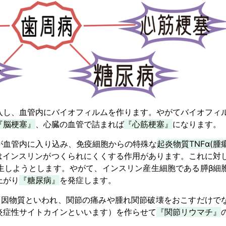
入し、血管内にバイオフィルムを作ります。やがてバイオフィ
『脳梗塞』
、心臓の血管で詰まれば
『心筋梗塞』
になります。
が血管内に入り込み、免疫細胞からの特殊な
起炎物質TNFα(腫
にはインスリンがつくられにくくする作用があります。これに対
生しようとします。やがて、インスリン産生細胞である膵β細
上がり
『糖尿病』
を発症します。
な原因物質といわれ、関節の痛みや腫れ関節破壊をおこすだけで
炎症性サイトカインといいます）を作らせて
『関節リウマチ』