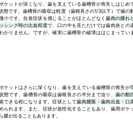
ポケットが深くなり、歯を支えている歯槽骨が喪失しはじめ
フォトギャラリー
ホ
状態です。歯槽骨の吸収は軽度（歯根長さの1/3以下）で歯の
微小です。自覚症状を感じることがほとんどなく
歯肉の腫れ
ッシング時の出血程度
で、口の中を見ただけでは歯肉炎との
地図・診療時間
お知らせ
わかりません。ですが、確実に歯槽骨の破壊ははじまってい
料金表
ポケットはさらに深くなり、歯を支えている歯槽骨の喪失が
状態です。歯槽骨の吸収は歯根長さの半分まで迫り、
歯の動
覚できる程になります。症状として
歯肉腫脹・歯肉出血・口
められます。また、症状が急性化することもあり、歯周ポケ
ら膿が出ることもあります。