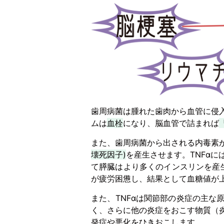
歯周病菌は腫れた歯肉から血管に侵
ムは
血栓
になり、脳血管で詰まれば
また、歯周病菌から出される内毒素
壊死因子)
を産生させます。TNFα
て膵臓はより多くのインスリンを産
が疲労困憊し、結果として血糖値が
また、TNFαは関節部の炎症の主
く、さらに他の炎症をおこす物質（
発症や悪化をひきおこします。