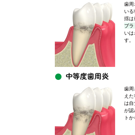
薬師寺歯科・矯正歯科
歯周
いる
揺は
電話：0742-26-5389
WEB予約
ブラ
いは
WEB予約
す。
初めての方・定期検診の方
中等度歯周炎
歯周
えた
は自
が認
トか