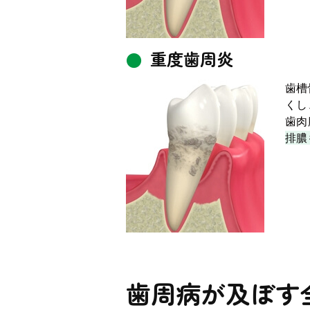
重度歯周炎
歯槽
くし
歯肉
排膿
歯周病が及ぼす