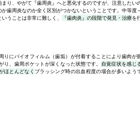
始まり、やがて『歯周炎』へと悪化するのですが、注意したい
のか歯周炎なのか全く区別がつかないということです。中等度
ということは非常に難しく、
『歯肉炎』の段階で発見・治療
を
周りにバイオフィルム（歯垢）が付着することにより歯肉が
がり、歯周ポケットが深くなった状態です。
自覚症状を感じ
がほとんどなく
ブラッシング時の出血程度の場合が多いよう
トップページ
クリニック紹介
診療
虫
ドクター紹介
安全な環境への取り組
み
歯
診療所の設備
入
院内ツアー
イ