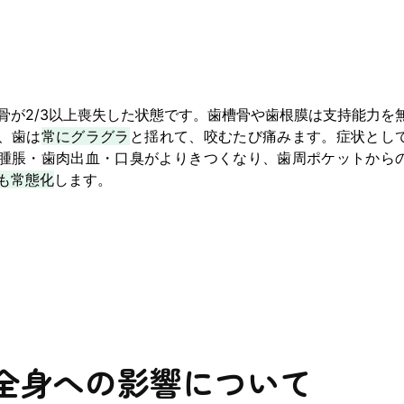
骨が2/3以上喪失した状態です。歯槽骨や歯根膜は支持能力を
、歯は
常にグラグラ
と揺れて、咬むたび痛みます。症状とし
腫脹・歯肉出血・口臭がよりきつくなり、歯周ポケットから
も常態化
します。
全身への影響について