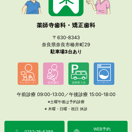
ドクター紹介
安全な環境への取り組み
診療所の設備
薬師寺歯科・矯正歯科
院内ツアー
〒630-8343
フォトギャラリー
奈良県奈良市椿井町29
駐車場3台あり
診療内容
睡眠時無呼吸症候群
虫歯治療
ボトックス治療
歯周病治療
小児矯正
入れ歯
成人矯正
インプラント
午前診療 09:00-13:00／午後診療 15:00-18:00
小児歯科・フッ素ケア
ホワイトニング
※土曜午後は予約診療
※ 木曜・日曜・祝日 休診
地図・診療時間
お知らせ
料金表
WEB予約
0742-26-5389