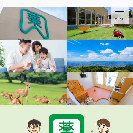
MENU
薬師寺歯科・矯正歯科
電話：0742-26-5389
WEB予約
WEB予約
初めての方・定期検診の方
トップページ
クリニック紹介