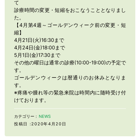
て
診療時間の変更・短縮をおこなうこととなりまし
ドクター紹介
安全な環境への取り組み
た。
診療所の設備
【4月第4週～ゴールデンウィーク前の変更・短
縮】
院内ツアー
4月21日(火)16:30まで
フォトギャラリー
4月24日(金)18:00まで
5月1日(金)17:30まで
診療内容
その他の曜日は通常の診療(10:00-19:00)の予定で
睡眠時無呼吸症候群
虫歯治療
す。
ボトックス治療
歯周病治療
ゴールデンウィークは暦通りのお休みとなりま
す。
小児矯正
入れ歯
※疼痛や腫れ等の緊急来院は時間内に随時受け付
成人矯正
インプラント
けております。
小児歯科・フッ素ケア
ホワイトニング
地図・診療時間
お知らせ
カテゴリー :
NEWS
投稿日 :2020年4月20日
料金表