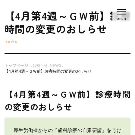
【4月第4週～ＧＷ前】診療
MENU
時間の変更のおしらせ
news
トップページ
お知らせ
NEWS
>
>
>
【4月第4週～ＧＷ前】診療時間の変更のおしらせ
薬師寺歯科・矯正歯科
【4月第4週～ＧＷ前】診療時間
電話：0742-26-5389
WEB予約
の変更のおしらせ
WEB予約
初めての方・定期検診の方
厚生労働省からの『歯科診療の自粛要請』をうけ
トップページ
クリニック紹介